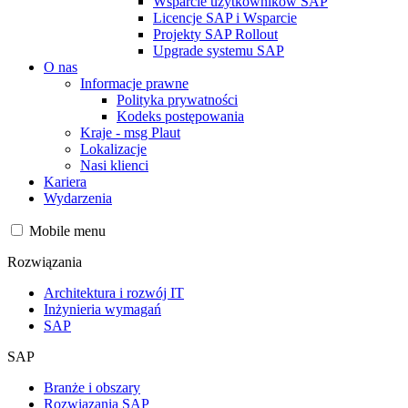
Wsparcie użytkowników SAP
Licencje SAP i Wsparcie
Projekty SAP Rollout
Upgrade systemu SAP
O nas
Informacje prawne
Polityka prywatności
Kodeks postępowania
Kraje - msg Plaut
Lokalizacje
Nasi klienci
Kariera
Wydarzenia
Mobile menu
Rozwiązania
Architektura i rozwój IT
Inżynieria wymagań
SAP
SAP
Branże i obszary
Rozwiązania SAP