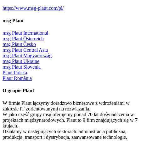
https://www.msg-plaut.com/pl/
msg Plaut
msg Plaut International
msg Plaut Österreich
msg Plaut Česko
msg Plaut Central Asia
msg Plaut Magyarország
msg Plaut Ukraine
msg Plaut Slovenia
Plaut Polska
Plaut România
O grupie Plaut
W firmie Plaut łączymy doradztwo biznesowe z wdrożeniami w
zakresie IT zorientowanymi na rozwiązania.
W jako część grupy msg oferujemy ponad 70 lat doświadczenia w
projektach międzynarodowych. Plaut to 9 firm znajdujących się w 7
krajach.
Działamy w następujących sektorach: administracja publiczna,
produkcja, transport i dystrybucja, zaawansowane technologie,