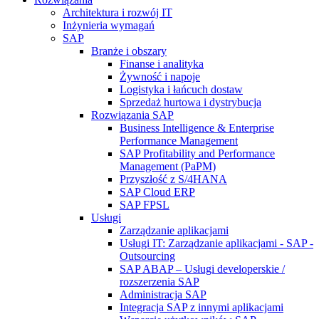
Architektura i rozwój IT
Inżynieria wymagań
SAP
Branże i obszary
Finanse i analityka
Żywność i napoje
Logistyka i łańcuch dostaw
Sprzedaż hurtowa i dystrybucja
Rozwiązania SAP
Business Intelligence & Enterprise
Performance Management
SAP Profitability and Performance
Management (PaPM)
Przyszłość z S/4HANA
SAP Cloud ERP
SAP FPSL
Usługi
Zarządzanie aplikacjami
Usługi IT: Zarządzanie aplikacjami - SAP -
Outsourcing
SAP ABAP – Usługi developerskie /
rozszerzenia SAP
Administracja SAP
Integracja SAP z innymi aplikacjami