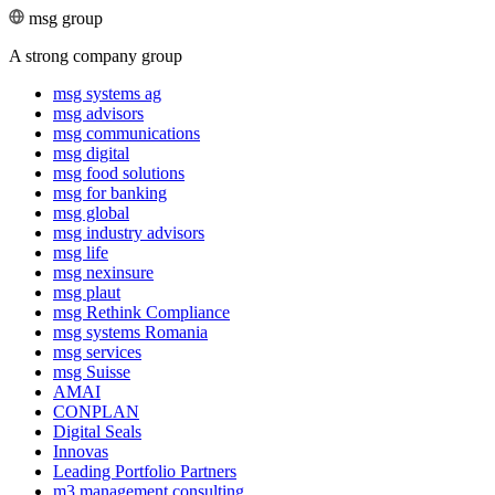
msg group
A strong company group
msg systems ag
msg advisors
msg commu­ni­ca­tions
msg digital
msg food solutions
msg for banking
msg global
msg industry advisors
msg life
msg nexinsure
msg plaut
msg Rethink Compli­ance
msg systems Romania
msg services
msg Suisse
AMAI
CONPLAN
Digital Seals
Innovas
Leading Port­folio Partners
m3 manage­ment consul­ting