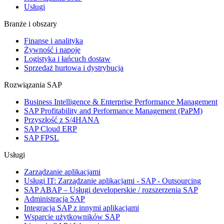
Usługi
Branże i obszary
Finanse i analityka
Żywność i napoje
Logistyka i łańcuch dostaw
Sprzedaż hurtowa i dystrybucja
Rozwiązania SAP
Business Intelligence & Enterprise Performance Management
SAP Profitability and Performance Management (PaPM)
Przyszłość z S/4HANA
SAP Cloud ERP
SAP FPSL
Usługi
Zarządzanie aplikacjami
Usługi IT: Zarządzanie aplikacjami - SAP - Outsourcing
SAP ABAP – Usługi developerskie / rozszerzenia SAP
Administracja SAP
Integracja SAP z innymi aplikacjami
Wsparcie użytkowników SAP