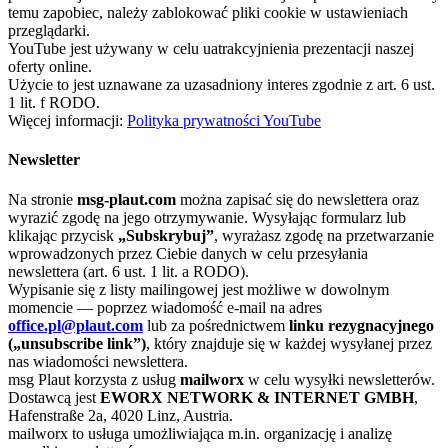
temu zapobiec, należy zablokować pliki cookie w ustawieniach
przeglądarki.
YouTube jest używany w celu uatrakcyjnienia prezentacji naszej
oferty online.
Użycie to jest uznawane za uzasadniony interes zgodnie z art. 6 ust.
1 lit. f RODO.
Więcej informacji:
Polityka prywatności YouTube
Newsletter
Na stronie
msg-plaut.com
można zapisać się do newslettera oraz
wyrazić zgodę na jego otrzymywanie. Wysyłając formularz lub
klikając przycisk
„Subskrybuj”
, wyrażasz zgodę na przetwarzanie
wprowadzonych przez Ciebie danych w celu przesyłania
newslettera (art. 6 ust. 1 lit. a RODO).
Wypisanie się z listy mailingowej jest możliwe w dowolnym
momencie — poprzez wiadomość e-mail na adres
office.pl@plaut.com
lub za pośrednictwem
linku rezygnacyjnego
(„unsubscribe link”)
, który znajduje się w każdej wysyłanej przez
nas wiadomości newslettera.
msg Plaut korzysta z usług
mailworx
w celu wysyłki newsletterów.
Dostawcą jest
EWORX NETWORK & INTERNET GMBH
,
Hafenstraße 2a, 4020 Linz, Austria.
mailworx to usługa umożliwiająca m.in. organizację i analizę