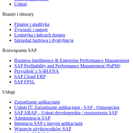
Usługi
Branże i obszary
Finanse i analityka
Żywność i napoje
Logistyka i łańcuch dostaw
Sprzedaż hurtowa i dystrybucja
Rozwiązania SAP
Business Intelligence & Enterprise Performance Management
SAP Profitability and Performance Management (PaPM)
Przyszłość z S/4HANA
SAP Cloud ERP
SAP FPSL
Usługi
Zarządzanie aplikacjami
Usługi IT: Zarządzanie aplikacjami - SAP - Outsourcing
SAP ABAP – Usługi developerskie / rozszerzenia SAP
Administracja SAP
Integracja SAP z innymi aplikacjami
Wsparcie użytkowników SAP