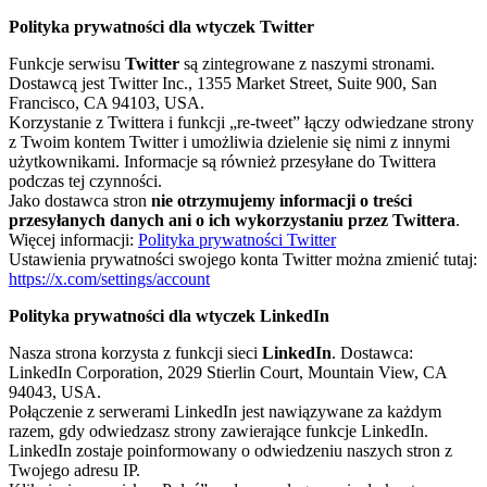
Polityka prywatności dla wtyczek Twitter
Funkcje serwisu
Twitter
są zintegrowane z naszymi stronami.
Dostawcą jest Twitter Inc., 1355 Market Street, Suite 900, San
Francisco, CA 94103, USA.
Korzystanie z Twittera i funkcji „re-tweet” łączy odwiedzane strony
z Twoim kontem Twitter i umożliwia dzielenie się nimi z innymi
użytkownikami. Informacje są również przesyłane do Twittera
podczas tej czynności.
Jako dostawca stron
nie otrzymujemy informacji o treści
przesyłanych danych ani o ich wykorzystaniu przez Twittera
.
Więcej informacji:
Polityka prywatności Twitter
Ustawienia prywatności swojego konta Twitter można zmienić tutaj:
https://x.com/settings/account
Polityka prywatności dla wtyczek LinkedIn
Nasza strona korzysta z funkcji sieci
LinkedIn
. Dostawca:
LinkedIn Corporation, 2029 Stierlin Court, Mountain View, CA
94043, USA.
Połączenie z serwerami LinkedIn jest nawiązywane za każdym
razem, gdy odwiedzasz strony zawierające funkcje LinkedIn.
LinkedIn zostaje poinformowany o odwiedzeniu naszych stron z
Twojego adresu IP.