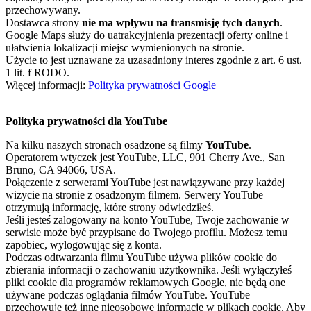
przechowywany.
Dostawca strony
nie ma wpływu na transmisję tych danych
.
Google Maps służy do uatrakcyjnienia prezentacji oferty online i
ułatwienia lokalizacji miejsc wymienionych na stronie.
Użycie to jest uznawane za uzasadniony interes zgodnie z art. 6 ust.
1 lit. f RODO.
Więcej informacji:
Polityka prywatności Google
Polityka prywatności dla YouTube
Na kilku naszych stronach osadzone są filmy
YouTube
.
Operatorem wtyczek jest YouTube, LLC, 901 Cherry Ave., San
Bruno, CA 94066, USA.
Połączenie z serwerami YouTube jest nawiązywane przy każdej
wizycie na stronie z osadzonym filmem. Serwery YouTube
otrzymują informację, które strony odwiedziłeś.
Jeśli jesteś zalogowany na konto YouTube, Twoje zachowanie w
serwisie może być przypisane do Twojego profilu. Możesz temu
zapobiec, wylogowując się z konta.
Podczas odtwarzania filmu YouTube używa plików cookie do
zbierania informacji o zachowaniu użytkownika. Jeśli wyłączyłeś
pliki cookie dla programów reklamowych Google, nie będą one
używane podczas oglądania filmów YouTube. YouTube
przechowuje też inne nieosobowe informacje w plikach cookie. Aby