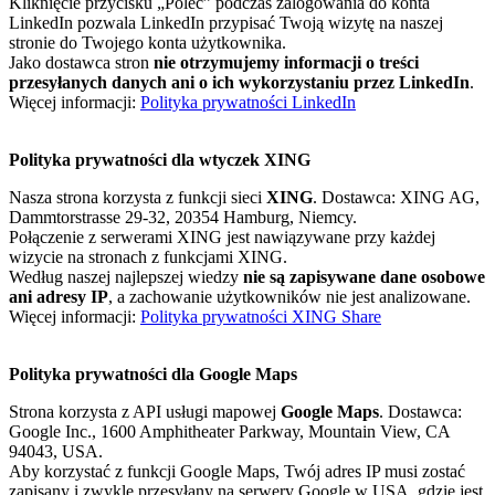
Kliknięcie przycisku „Poleć” podczas zalogowania do konta
LinkedIn pozwala LinkedIn przypisać Twoją wizytę na naszej
stronie do Twojego konta użytkownika.
Jako dostawca stron
nie otrzymujemy informacji o treści
przesyłanych danych ani o ich wykorzystaniu przez LinkedIn
.
Więcej informacji:
Polityka prywatności LinkedIn
Polityka prywatności dla wtyczek XING
Nasza strona korzysta z funkcji sieci
XING
. Dostawca: XING AG,
Dammtorstrasse 29-32, 20354 Hamburg, Niemcy.
Połączenie z serwerami XING jest nawiązywane przy każdej
wizycie na stronach z funkcjami XING.
Według naszej najlepszej wiedzy
nie są zapisywane dane osobowe
ani adresy IP
, a zachowanie użytkowników nie jest analizowane.
Więcej informacji:
Polityka prywatności XING Share
Polityka prywatności dla Google Maps
Strona korzysta z API usługi mapowej
Google Maps
. Dostawca:
Google Inc., 1600 Amphitheater Parkway, Mountain View, CA
94043, USA.
Aby korzystać z funkcji Google Maps, Twój adres IP musi zostać
zapisany i zwykle przesyłany na serwery Google w USA, gdzie jest