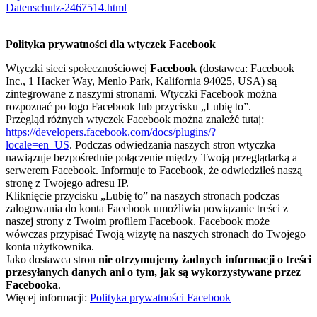
Datenschutz-2467514.html
Polityka prywatności dla wtyczek Facebook
Wtyczki sieci społecznościowej
Facebook
(dostawca: Facebook
Inc., 1 Hacker Way, Menlo Park, Kalifornia 94025, USA) są
zintegrowane z naszymi stronami. Wtyczki Facebook można
rozpoznać po logo Facebook lub przycisku „Lubię to”.
Przegląd różnych wtyczek Facebook można znaleźć tutaj:
https://developers.facebook.com/docs/plugins/?
locale=en_US
. Podczas odwiedzania naszych stron wtyczka
nawiązuje bezpośrednie połączenie między Twoją przeglądarką a
serwerem Facebook. Informuje to Facebook, że odwiedziłeś naszą
stronę z Twojego adresu IP.
Kliknięcie przycisku „Lubię to” na naszych stronach podczas
zalogowania do konta Facebook umożliwia powiązanie treści z
naszej strony z Twoim profilem Facebook. Facebook może
wówczas przypisać Twoją wizytę na naszych stronach do Twojego
konta użytkownika.
Jako dostawca stron
nie otrzymujemy żadnych informacji o treści
przesyłanych danych ani o tym, jak są wykorzystywane przez
Facebooka
.
Więcej informacji:
Polityka prywatności Facebook