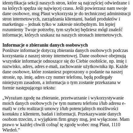
identyfikacja sekcji naszych stron, które są najczęściej odwiedzane i
na których spędza się najwięcej czasu. Jeśli powierzasz nam swoje
dane osobowe, msg Plaut wykorzysta je do technicznej administracji
stron internetowych, zarządzania klientami, badań produktów i
marketingu – jednak tylko w zakresie niezbędnym. Im lepiej
rozumiemy Twoje potrzeby, tym szybciej będziesz mógł znaleźć
informacje, których szukasz na naszych stronach internetowych.
Informacje o zbieraniu danych osobowych
Poniższe informacje dotyczą zbierania danych osobowych podczas
korzystania z naszej strony internetowej. Dane osobowe obejmują
wszystkie informacje odnoszące się do Ciebie osobiście, np. imię i
nazwisko, adres, adres e-mail, zachowanie użytkownika itp. Każde
dane osobowe, które zostaniesz poproszony o podanie na naszej
stronie, np. imię, adres czy numer telefonu, będą podlegały
niniejszym zasadom, a informacja o tym zostanie przekazana w
formie następującego tekstu:
„Wyrażam zgodę na zbieranie, przetwarzanie i wykorzystywanie
moich danych osobowych (w tym numeru telefonu i/lub adresu e-
mail) w celu realizacji umowy i/lub potencjalnych możliwości
kontaktu z klientem, badań i informacji. Przekazywanie danych
osobom trzecim, z wyjątkiem firm grupy msg, jest wyłączone. Mam
prawo w każdej chwili cofnąć tę zgodę wobec msg Plaut, 1110
Wiedeń.”