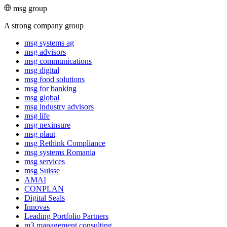
msg group
A strong company group
msg systems ag
msg advisors
msg commu­ni­ca­tions
msg digital
msg food solutions
msg for banking
msg global
msg industry advisors
msg life
msg nexinsure
msg plaut
msg Rethink Compli­ance
msg systems Romania
msg services
msg Suisse
AMAI
CONPLAN
Digital Seals
Innovas
Leading Port­folio Partners
m3 manage­ment consul­ting