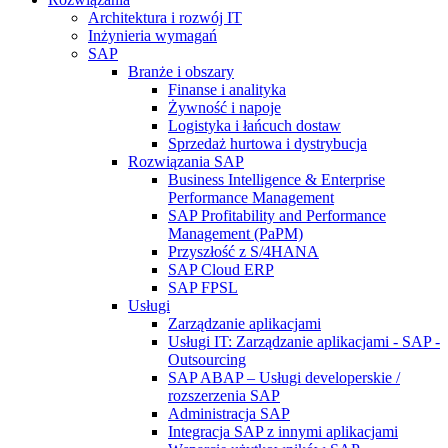
Architektura i rozwój IT
Inżynieria wymagań
SAP
Branże i obszary
Finanse i analityka
Żywność i napoje
Logistyka i łańcuch dostaw
Sprzedaż hurtowa i dystrybucja
Rozwiązania SAP
Business Intelligence & Enterprise
Performance Management
SAP Profitability and Performance
Management (PaPM)
Przyszłość z S/4HANA
SAP Cloud ERP
SAP FPSL
Usługi
Zarządzanie aplikacjami
Usługi IT: Zarządzanie aplikacjami - SAP -
Outsourcing
SAP ABAP – Usługi developerskie /
rozszerzenia SAP
Administracja SAP
Integracja SAP z innymi aplikacjami