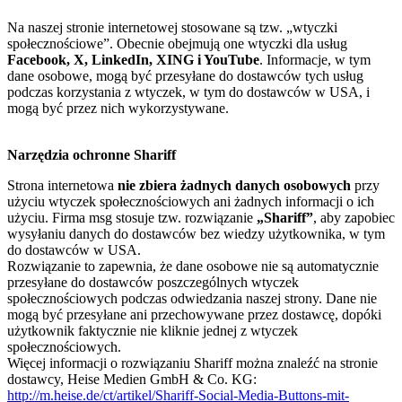
Na naszej stronie internetowej stosowane są tzw. „wtyczki
społecznościowe”. Obecnie obejmują one wtyczki dla usług
Facebook, X, LinkedIn, XING i YouTube
. Informacje, w tym
dane osobowe, mogą być przesyłane do dostawców tych usług
podczas korzystania z wtyczek, w tym do dostawców w USA, i
mogą być przez nich wykorzystywane.
Narzędzia ochronne Shariff
Strona internetowa
nie zbiera żadnych danych osobowych
przy
użyciu wtyczek społecznościowych ani żadnych informacji o ich
użyciu. Firma msg stosuje tzw. rozwiązanie
„Shariff”
, aby zapobiec
wysyłaniu danych do dostawców bez wiedzy użytkownika, w tym
do dostawców w USA.
Rozwiązanie to zapewnia, że dane osobowe nie są automatycznie
przesyłane do dostawców poszczególnych wtyczek
społecznościowych podczas odwiedzania naszej strony. Dane nie
mogą być przesyłane ani przechowywane przez dostawcę, dopóki
użytkownik faktycznie nie kliknie jednej z wtyczek
społecznościowych.
Więcej informacji o rozwiązaniu Shariff można znaleźć na stronie
dostawcy, Heise Medien GmbH & Co. KG:
http://m.heise.de/ct/artikel/Shariff-Social-Media-Buttons-mit-