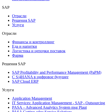
SAP
Отрасли
Решения SAP
Услуги
Отрасли
Финансы и контроллинг
Еда и напитки
Логистика и цепочки поставок
Фарма
Решения SAP
SAP Profitability and Performance Management (PaPM)
С S/4HANA в цифровое будущее
SAP Cloud ERP
Услуги
Application Management
IT Services: Application Management - SAP - Outsourcing
PASA – Advanced Analytics System msg Plaut
PASA Cutting-edge Service Solutions