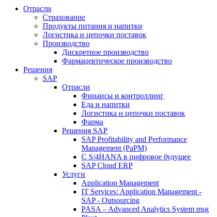
Отрасли
Страхование
Продукты питания и напитки
Логистика и цепочки поставок
Производство
Дискретное производство
Фармацевтическое производство
Решения
SAP
Отрасли
Финансы и контроллинг
Еда и напитки
Логистика и цепочки поставок
Фарма
Решения SAP
SAP Profitability and Performance
Management (PaPM)
С S/4HANA в цифровое будущее
SAP Cloud ERP
Услуги
Application Management
IT Services: Application Management -
SAP - Outsourcing
PASA – Advanced Analytics System msg