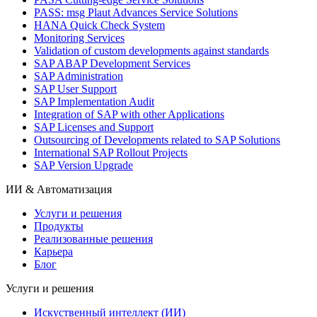
PASS: msg Plaut Advances Service Solutions
HANA Quick Check System
Monitoring Services
Validation of custom developments against standards
SAP ABAP Development Services
SAP Administration
SAP User Support
SAP Implementation Audit
Integration of SAP with other Applications
SAP Licenses and Support
Outsourcing of Developments related to SAP Solutions
International SAP Rollout Projects
SAP Version Upgrade
ИИ & Автоматизация
Услуги и решения
Продукты
Реализованные решения
Карьера
Блог
Услуги и решения
Искуственный интеллект (ИИ)