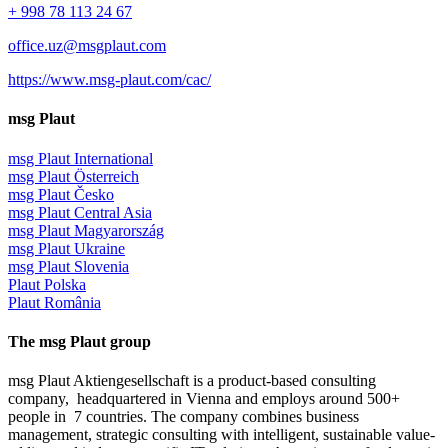
+ 998 78 113 24 67
office.uz@msgplaut.com
https://www.msg-plaut.com/cac/
msg Plaut
msg Plaut International
msg Plaut Österreich
msg Plaut Česko
msg Plaut Central Asia
msg Plaut Magyarország
msg Plaut Ukraine
msg Plaut Slovenia
Plaut Polska
Plaut România
The msg Plaut group
msg Plaut Aktiengesellschaft is a product-based consulting
company, headquartered in Vienna and employs around 500+
people in 7 countries. The company combines business
management, strategic consulting with intelligent, sustainable value-