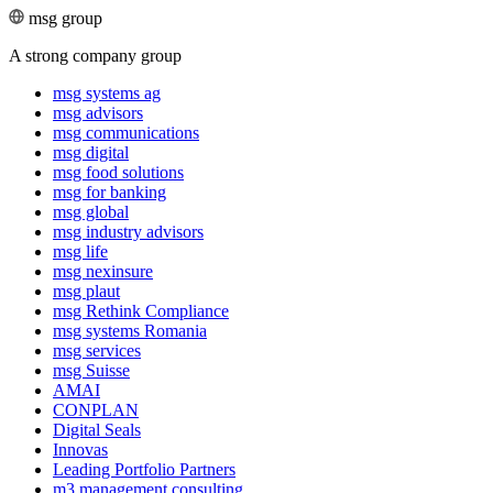
msg group
A strong company group
msg systems ag
msg advisors
msg commu­ni­ca­tions
msg digital
msg food solutions
msg for banking
msg global
msg industry advisors
msg life
msg nexinsure
msg plaut
msg Rethink Compli­ance
msg systems Romania
msg services
msg Suisse
AMAI
CONPLAN
Digital Seals
Innovas
Leading Port­folio Partners
m3 manage­ment consul­ting