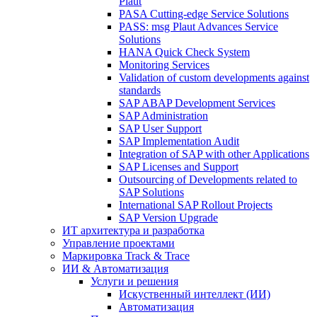
Plaut
PASA Cutting-edge Service Solutions
PASS: msg Plaut Advances Service
Solutions
HANA Quick Check System
Monitoring Services
Validation of custom developments against
standards
SAP ABAP Development Services
SAP Administration
SAP User Support
SAP Implementation Audit
Integration of SAP with other Applications
SAP Licenses and Support
Outsourcing of Developments related to
SAP Solutions
International SAP Rollout Projects
SAP Version Upgrade
ИТ архитектура и разработка
Управление проектами
Маркировка Track & Trace
ИИ & Автоматизация
Услуги и решения
Искуственный интеллект (ИИ)
Автоматизация