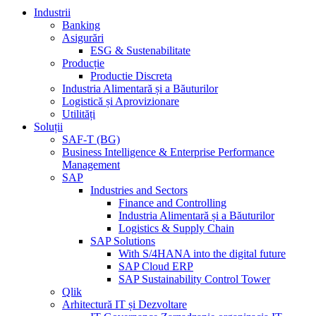
Industrii
Banking
Asigurări
ESG & Sustenabilitate
Producție
Productie Discreta
Industria Alimentară și a Băuturilor
Logistică și Aprovizionare
Utilități
Soluții
SAF-T (BG)
Business Intelligence & Enterprise Performance
Management
SAP
Industries and Sectors
Finance and Controlling
Industria Alimentară și a Băuturilor
Logistics & Supply Chain
SAP Solutions
With S/4HANA into the digital future
SAP Cloud ERP
SAP Sustainability Control Tower
Qlik
Arhitectură IT și Dezvoltare