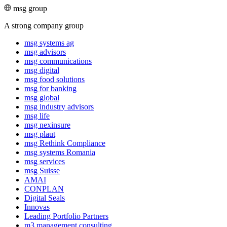
msg group
A strong company group
msg systems ag
msg advisors
msg commu­ni­ca­tions
msg digital
msg food solutions
msg for banking
msg global
msg industry advisors
msg life
msg nexinsure
msg plaut
msg Rethink Compli­ance
msg systems Romania
msg services
msg Suisse
AMAI
CONPLAN
Digital Seals
Innovas
Leading Port­folio Partners
m3 manage­ment consul­ting