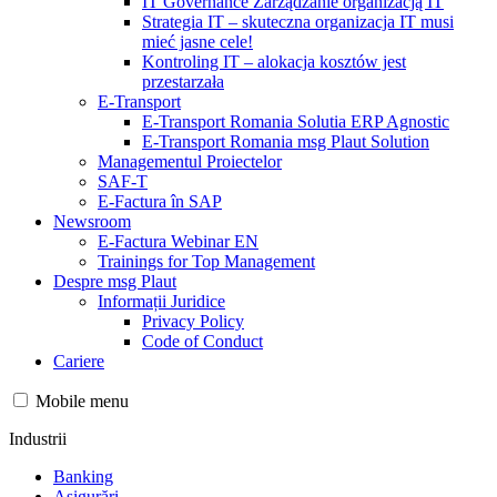
IT Governance Zarządzanie organizacją IT
Strategia IT – skuteczna organizacja IT musi
mieć jasne cele!
Kontroling IT – alokacja kosztów jest
przestarzała
E-Transport
E-Transport Romania Solutia ERP Agnostic
E-Transport Romania msg Plaut Solution
Managementul Proiectelor
SAF-T
E-Factura în SAP
Newsroom
E-Factura Webinar EN
Trainings for Top Management
Despre msg Plaut
Informații Juridice
Privacy Policy
Code of Conduct
Cariere
Mobile menu
Industrii
Banking
Asigurări