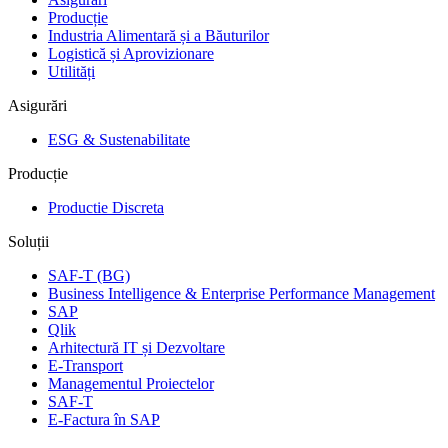
Producție
Industria Alimentară și a Băuturilor
Logistică și Aprovizionare
Utilități
Asigurări
ESG & Sustenabilitate
Producție
Productie Discreta
Soluții
SAF-T (BG)
Business Intelligence & Enterprise Performance Management
SAP
Qlik
Arhitectură IT și Dezvoltare
E-Transport
Managementul Proiectelor
SAF-T
E-Factura în SAP