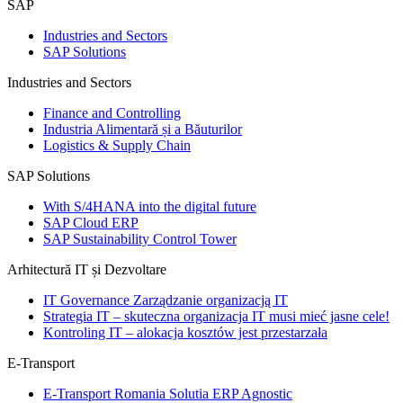
SAP
Industries and Sectors
SAP Solutions
Industries and Sectors
Finance and Controlling
Industria Alimentară și a Băuturilor
Logistics & Supply Chain
SAP Solutions
With S/4HANA into the digital future
SAP Cloud ERP
SAP Sustainability Control Tower
Arhitectură IT și Dezvoltare
IT Governance Zarządzanie organizacją IT
Strategia IT – skuteczna organizacja IT musi mieć jasne cele!
Kontroling IT – alokacja kosztów jest przestarzała
E-Transport
E-Transport Romania Solutia ERP Agnostic