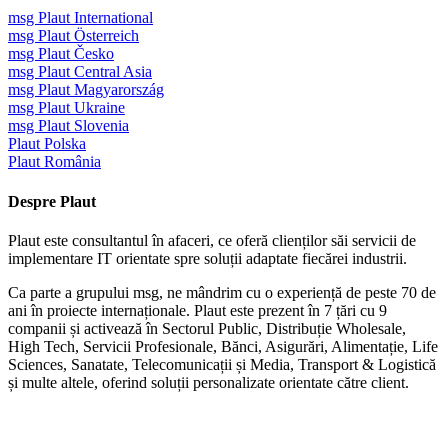
msg Plaut International
msg Plaut Österreich
msg Plaut Česko
msg Plaut Central Asia
msg Plaut Magyarország
msg Plaut Ukraine
msg Plaut Slovenia
Plaut Polska
Plaut România
Despre Plaut
Plaut este consultantul în afaceri, ce oferă clienților săi servicii de
implementare IT orientate spre soluții adaptate fiecărei industrii.
Ca parte a grupului msg, ne mândrim cu o experiență de peste 70 de
ani în proiecte internaționale. Plaut este prezent în 7 țări cu 9
companii și activează în Sectorul Public, Distribuție Wholesale,
High Tech, Servicii Profesionale, Bănci, Asigurări, Alimentație, Life
Sciences, Sanatate, Telecomunicații și Media, Transport & Logistică
și multe altele, oferind soluții personalizate orientate către client.