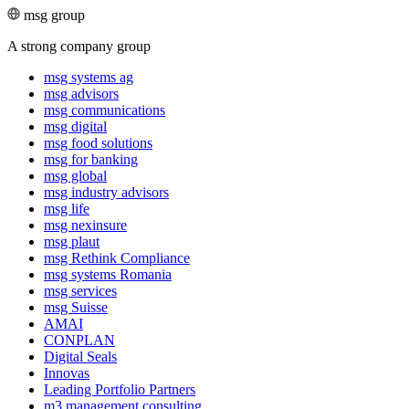
msg group
A strong company group
msg systems ag
msg advisors
msg commu­ni­ca­tions
msg digital
msg food solutions
msg for banking
msg global
msg industry advisors
msg life
msg nexinsure
msg plaut
msg Rethink Compli­ance
msg systems Romania
msg services
msg Suisse
AMAI
CONPLAN
Digital Seals
Innovas
Leading Port­folio Partners
m3 manage­ment consul­ting