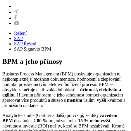
Řešení
SAP
SAP Řešení
SAP Signavio BPM
BPM a jeho přínosy
Business Process Management (BPM) poskytuje organizacím tu
nejkomplexnější možnost dokumentace, hodnocení a zlepšování
podniku prostřednictvím efektivního řízení procesů. BPM se
obvykle zaměřuje na tři základní oblasti –
účinnost, efektivitu a
agilitu
. Hlavním přínosem je jeho schopnost pomoci organizacím
zpracovat více produktů a služeb s
menším
úsilím,
vyšší
kvalitou a
při
nižších
nákladech.
Analytické studie (Gartner a další) potvrzují, že díky
zavedení
BPM
dosahuje až
80 %
organizací min.
15 % nebo vyšší
návratnost investic (ROI) než ty, které se BPM nezabývají. Kromě