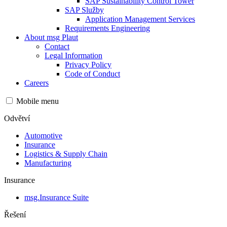
SAP Sustainability Control Tower
SAP Služby
Application Management Services
Requirements Engineering
About msg Plaut
Contact
Legal Information
Privacy Policy
Code of Conduct
Careers
Mobile menu
Odvětví
Automotive
Insurance
Logistics & Supply Chain
Manufacturing
Insurance
msg.Insurance Suite
Řešení