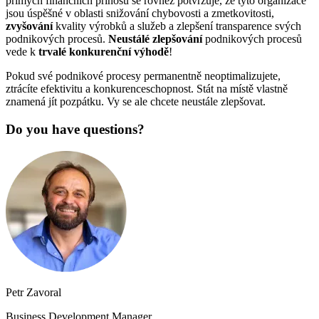
přímých finančních přínosů se rovněž potvrzuje, že tyto organizace
jsou úspěšné v oblasti snižování chybovosti a zmetkovitosti,
zvyšování
kvality výrobků a služeb a zlepšení transparence svých
podnikových procesů.
Neustálé zlepšování
podnikových procesů
vede k
trvalé konkurenční výhodě
!
Pokud své podnikové procesy permanentně neoptimalizujete,
ztrácíte efektivitu a konkurenceschopnost. Stát na místě vlastně
znamená jít pozpátku. Vy se ale chcete neustále zlepšovat.
Do you have questions?
Petr Zavoral
Business Development Manager