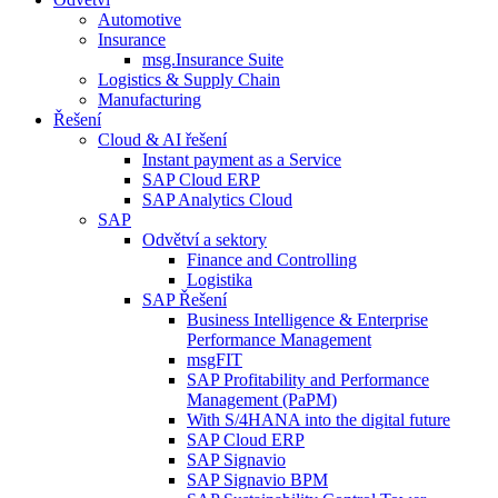
Automotive
Insurance
msg.Insurance Suite
Logistics & Supply Chain
Manufacturing
Řešení
Cloud & AI řešení
Instant payment as a Service
SAP Cloud ERP
SAP Analytics Cloud
SAP
Odvětví a sektory
Finance and Controlling
Logistika
SAP Řešení
Business Intelligence & Enterprise
Performance Management
msgFIT
SAP Profitability and Performance
Management (PaPM)
With S/4HANA into the digital future
SAP Cloud ERP
SAP Signavio
SAP Signavio BPM