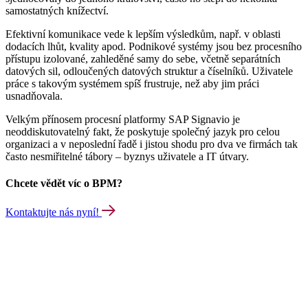
samostatných knížectví.
Efektivní komunikace vede k lepším výsledkům, např. v oblasti
dodacích lhůt, kvality apod. Podnikové systémy jsou bez procesního
přístupu izolované, zahleděné samy do sebe, včetně separátních
datových sil, odloučených datových struktur a číselníků. Uživatele
práce s takovým systémem spíš frustruje, než aby jim práci
usnadňovala.
Velkým přínosem procesní platformy SAP Signavio je
neoddiskutovatelný fakt, že poskytuje společný jazyk pro celou
organizaci a v neposlední řadě i jistou shodu pro dva ve firmách tak
často nesmiřitelné tábory – byznys uživatele a IT útvary.
Chcete vědět víc o BPM?
Kontaktujte nás nyní!