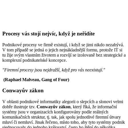
Procesy vás stojí nejvíc, když je neřídíte
Podnikové procesy ve firmě existují, i když se jimi nikdo nezabývá.
V tom případě se jedná o jejich nejnákladnější formu, protože IT si
tu žije svým vlastním životem a rozvíjí se izolovaně bez strategické a
komplexní podnikatelské koncepce.
"Firemní procesy jsou nejdražší, když pro vás neexistují."
(Raphael Malveau, Gang of Four)
Conwayův zákon
V oblasti podnikové informatiky alegorii o slepcích a slonovi velmi
dobře ilustruje tzv.
Conwayův zákon
, který říká, že informační
systémy jsou v organizacích konfigurovány podle reálných
komunikačních struktur, tj. tak, jak spolu jednotlivé firemní útvary
mluví či nemluví. Jinak řečeno, místo toho, aby tyto systémy podnik
sjednocovaly do jednoho království, často ho štěpí do několika