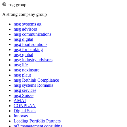
msg group
A strong company group
msg systems ag
msg advisors
msg commu­ni­ca­tions
msg digital
msg food solutions
msg for banking
msg global
msg industry advisors
msg life
msg nexinsure
msg plaut
msg Rethink Compli­ance
msg systems Romania
msg services
msg Suisse
AMAI
CONPLAN
Digital Seals
Innovas
Leading Port­folio Partners
m3 manage­ment consul­ting