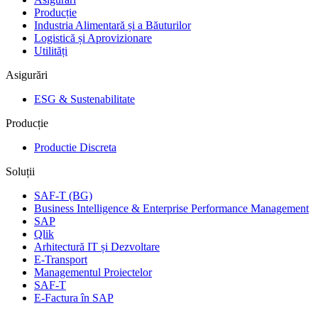
Producție
Industria Alimentară și a Băuturilor
Logistică și Aprovizionare
Utilități
Asigurări
ESG & Sustenabilitate
Producție
Productie Discreta
Soluții
SAF-T (BG)
Business Intelligence & Enterprise Performance Management
SAP
Qlik
Arhitectură IT și Dezvoltare
E-Transport
Managementul Proiectelor
SAF-T
E-Factura în SAP