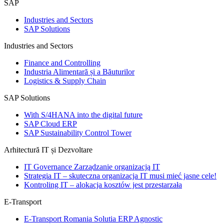
SAP
Industries and Sectors
SAP Solutions
Industries and Sectors
Finance and Controlling
Industria Alimentară și a Băuturilor
Logistics & Supply Chain
SAP Solutions
With S/4HANA into the digital future
SAP Cloud ERP
SAP Sustainability Control Tower
Arhitectură IT și Dezvoltare
IT Governance Zarządzanie organizacją IT
Strategia IT – skuteczna organizacja IT musi mieć jasne cele!
Kontroling IT – alokacja kosztów jest przestarzała
E-Transport
E-Transport Romania Solutia ERP Agnostic