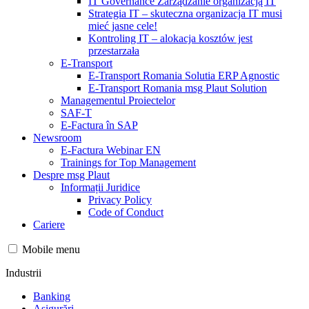
IT Governance Zarządzanie organizacją IT
Strategia IT – skuteczna organizacja IT musi
mieć jasne cele!
Kontroling IT – alokacja kosztów jest
przestarzała
E-Transport
E-Transport Romania Solutia ERP Agnostic
E-Transport Romania msg Plaut Solution
Managementul Proiectelor
SAF-T
E-Factura în SAP
Newsroom
E-Factura Webinar EN
Trainings for Top Management
Despre msg Plaut
Informații Juridice
Privacy Policy
Code of Conduct
Cariere
Mobile menu
Industrii
Banking
Asigurări