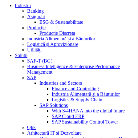
Industrii
Banking
Asigurări
ESG & Sustenabilitate
Producție
Productie Discreta
Industria Alimentară și a Băuturilor
Logistică și Aprovizionare
Utilități
Soluții
SAF-T (BG)
Business Intelligence & Enterprise Performance
Management
SAP
Industries and Sectors
Finance and Controlling
Industria Alimentară și a Băuturilor
Logistics & Supply Chain
SAP Solutions
With S/4HANA into the digital future
SAP Cloud ERP
SAP Sustainability Control Tower
Qlik
Arhitectură IT și Dezvoltare