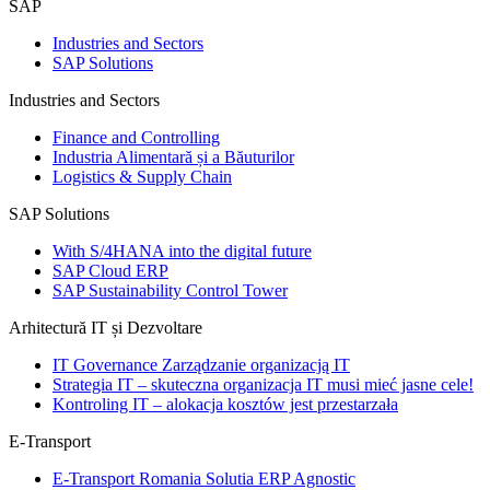
SAP
Industries and Sectors
SAP Solutions
Industries and Sectors
Finance and Controlling
Industria Alimentară și a Băuturilor
Logistics & Supply Chain
SAP Solutions
With S/4HANA into the digital future
SAP Cloud ERP
SAP Sustainability Control Tower
Arhitectură IT și Dezvoltare
IT Governance Zarządzanie organizacją IT
Strategia IT – skuteczna organizacja IT musi mieć jasne cele!
Kontroling IT – alokacja kosztów jest przestarzała
E-Transport
E-Transport Romania Solutia ERP Agnostic