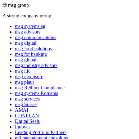
msg group
A strong company group
msg systems ag
msg advisors
msg commu­ni­ca­tions
msg digital
msg food solutions
msg for banking
msg global
msg industry advisors
msg life
msg nexinsure
msg plaut
msg Rethink Compli­ance
msg systems Romania
msg services
msg Suisse
AMAI
CONPLAN
Digital Seals
Innovas
Leading Port­folio Partners
m3 manage­ment consul­ting