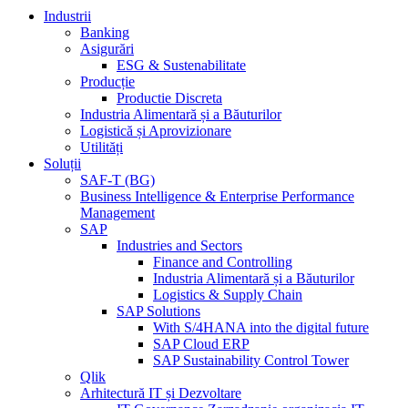
Industrii
Banking
Asigurări
ESG & Sustenabilitate
Producție
Productie Discreta
Industria Alimentară și a Băuturilor
Logistică și Aprovizionare
Utilități
Soluții
SAF-T (BG)
Business Intelligence & Enterprise Performance
Management
SAP
Industries and Sectors
Finance and Controlling
Industria Alimentară și a Băuturilor
Logistics & Supply Chain
SAP Solutions
With S/4HANA into the digital future
SAP Cloud ERP
SAP Sustainability Control Tower
Qlik
Arhitectură IT și Dezvoltare