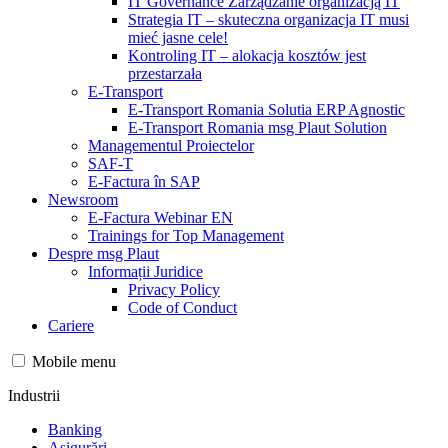
IT Governance Zarządzanie organizacją IT
Strategia IT – skuteczna organizacja IT musi
mieć jasne cele!
Kontroling IT – alokacja kosztów jest
przestarzała
E-Transport
E-Transport Romania Solutia ERP Agnostic
E-Transport Romania msg Plaut Solution
Managementul Proiectelor
SAF-T
E-Factura în SAP
Newsroom
E-Factura Webinar EN
Trainings for Top Management
Despre msg Plaut
Informații Juridice
Privacy Policy
Code of Conduct
Cariere
Mobile menu
Industrii
Banking
Asigurări