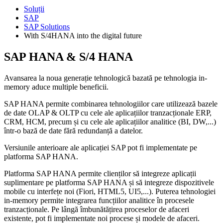
Soluții
SAP
SAP Solutions
With S/4HANA into the digital future
SAP HANA & S/4 HANA
Avansarea la noua generație tehnologică bazată pe tehnologia in-
memory aduce multiple beneficii.
SAP HANA permite combinarea tehnologiilor care utilizează bazele
de date OLAP & OLTP cu cele ale aplicațiilor tranzacționale ERP,
CRM, HCM, precum și cu cele ale aplicațiilor analitice (BI, DW,...)
într-o bază de date fără redundanță a datelor.
Versiunile anterioare ale aplicației SAP pot fi implementate pe
platforma SAP HANA.
Platforma SAP HANA permite clienților să integreze aplicații
suplimentare pe platforma SAP HANA și să integreze dispozitivele
mobile cu interfețe noi (Fiori, HTML5, UI5,...). Puterea tehnologiei
in-memory permite integrarea funcțiilor analitice în procesele
tranzacționale. Pe lângă îmbunătățirea proceselor de afaceri
existente, pot fi implementate noi procese și modele de afaceri.