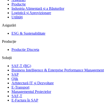
Producție
Industria Alimentară și a Băuturilor
Logistică și Aprovizionare
Utilități
Asigurări
ESG & Sustenabilitate
Producție
Productie Discreta
Soluții
SAF-T (BG)
Business Intelligence & Enterprise Performance Management
SAP
Qlik
Arhitectură IT și Dezvoltare
E-Transport
Managementul Proiectelor
SAF-T
E-Factura în SAP