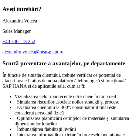
Aveți întrebări?
Alexandru Voicea
Sales Manager
+40 730 118 252
alexandru.voicea@msg-plaut.ro
Scurtă prezentare a avantajelor, pe departamente
În funcție de situația clientului, trebuie verificat ce potențial de
afaceri poate fi atins de noua platformă tehnologică și funcțională
SAP HANA și de aplicațiile sale, cum ar fi:
Vizualizarea celor mai recente cifre-cheie în timp real
Simularea riscurilor asociate noilor strategii și procese
Evaluarea clientului la 360°: consumatorul final este
considerat persoană fizică
Optimizarea planificării cerințelor de materiale și simularea
dimensiunilor loturilor
Îmbunătățirea fiabilității livrării
Integrarea informațiilor externe în procesele operaționale