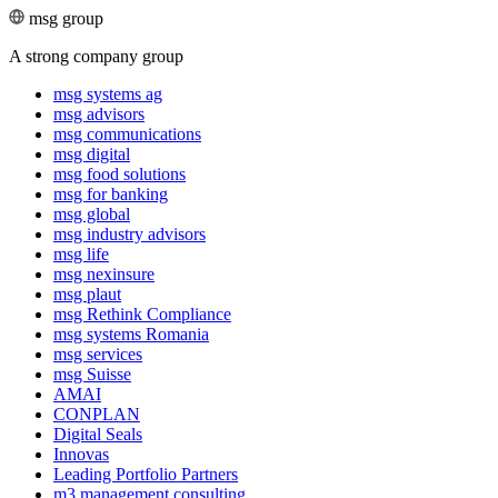
msg group
A strong company group
msg systems ag
msg advisors
msg commu­ni­ca­tions
msg digital
msg food solutions
msg for banking
msg global
msg industry advisors
msg life
msg nexinsure
msg plaut
msg Rethink Compli­ance
msg systems Romania
msg services
msg Suisse
AMAI
CONPLAN
Digital Seals
Innovas
Leading Port­folio Partners
m3 manage­ment consul­ting