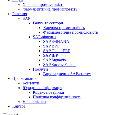
Харчова промисловість
Фармацевтична промисловість
Рішення
SAP
Галузі та сектори
Харчова промисловість
Фармацевтична промисловість
SAP-рішення
SAP S/4HANA
SAP BPC
SAP Cloud ERP
SAP IBP
SAP Signavio
SAP SuccessFactors
Послуги
Впровадження SAP-систем
Про компанію
Контакти
Юридична інформація
Кодекс поведінки
Політика конфіденційності
Наші клієнти
Кар'єра