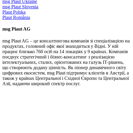
msg Plaut Ukraine
msg Plaut Slovenia
Plaut Polska
Plaut România
msg Plaut AG
msg Plaut AG – це консалтингова компанія зі спеціалізацією на
продуктах, головний офіс якої знаходиться у Відні. У ній
працює близько 760 осіб на 14 локаціях у 9 країнах. Компанія
поєднує стратегічний і бізнес-консалтинг з реалізацією
інтелектуальних, сталих, орієнтованих на галузь ІТ-рішень,
що створюють додану цінність. Як піонер динамічного світу
цифрових екосистем, msg Plaut підтримує клієнтів в Австрії, а
також у країнах Центральної і Східної Європи та Центральної
Азії, надаючи широкий спектр послуг.