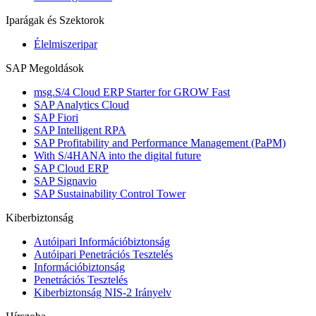
Iparágak és Szektorok
Élelmiszeripar
SAP Megoldások
msg.S/4 Cloud ERP Starter for GROW Fast
SAP Analytics Cloud
SAP Fiori
SAP Intelligent RPA
SAP Profitability and Performance Management (PaPM)
With S/4HANA into the digital future
SAP Cloud ERP
SAP Signavio
SAP Sustainability Control Tower
Kiberbiztonság
Autóipari Információbiztonság
Autóipari Penetrációs Tesztelés
Információbiztonság
Penetrációs Tesztelés
Kiberbiztonság NIS-2 Irányelv