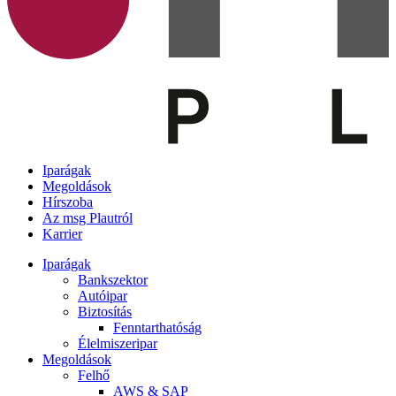
Iparágak
Megoldások
Hírszoba
Az msg Plautról
Karrier
Iparágak
Bankszektor
Autóipar
Biztosítás
Fenntarthatóság
Élelmiszeripar
Megoldások
Felhő
AWS & SAP