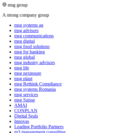
msg group
A strong company group
msg systems ag
msg advisors
msg commu­ni­ca­tions
msg digital
msg food solutions
msg for banking
msg global
msg industry advisors
msg life
msg nexinsure
msg plaut
msg Rethink Compli­ance
msg systems Romania
msg services
msg Suisse
AMAI
CONPLAN
Digital Seals
Innovas
Leading Port­folio Partners
m3 manage­ment consul­ting