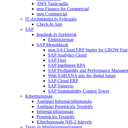
AWS Tanácsadás
msg.Finance for Commercial
msg.Commercial
IT-Architektúra és Fejlesztés
Check-In App
SAP
Iparágak és Szektorok
Élelmiszeripar
SAP Megoldások
msg.S/4 Cloud ERP Starter for GROW Fast
SAP Analytics Cloud
SAP Fiori
SAP Intelligent RPA
SAP Profitability and Performance Manage
With S/4HANA into the digital future
SAP Cloud ERP
SAP Signavio
SAP Sustainability Control Tower
Kiberbiztonság
Autóipari Információbiztonság
Autóipari Penetrációs Tesztelés
Információbiztonság
Penetrációs Tesztelés
Kiberbiztonság NIS-2 Irányelv
Teszt- és Minőségmenedzsment