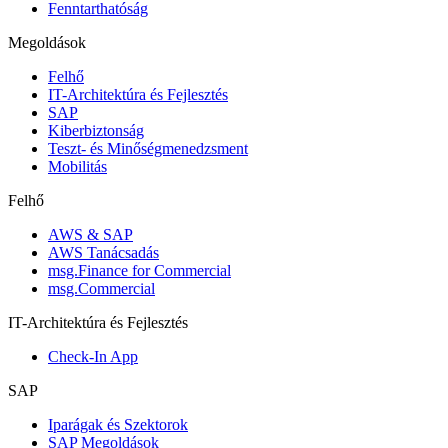
Fenntarthatóság
Megoldások
Felhő
IT-Architektúra és Fejlesztés
SAP
Kiberbiztonság
Teszt- és Minőségmenedzsment
Mobilitás
Felhő
AWS & SAP
AWS Tanácsadás
msg.Finance for Commercial
msg.Commercial
IT-Architektúra és Fejlesztés
Check-In App
SAP
Iparágak és Szektorok
SAP Megoldások