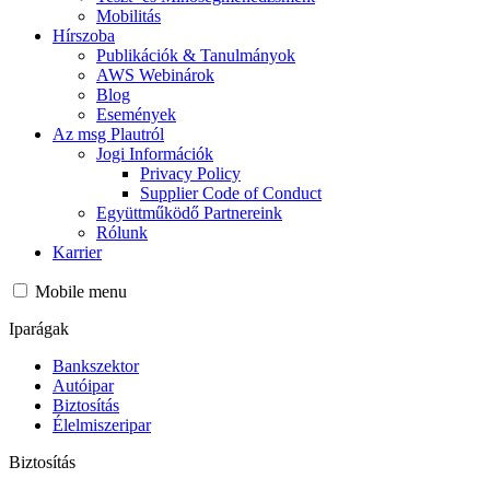
Mobilitás
Hírszoba
Publikációk & Tanulmányok
AWS Webinárok
Blog
Események
Az msg Plautról
Jogi Információk
Privacy Policy
Supplier Code of Conduct
Együttműködő Partnereink
Rólunk
Karrier
Mobile menu
Iparágak
Bankszektor
Autóipar
Biztosítás
Élelmiszeripar
Biztosítás