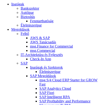
Iparágak
Bankszektor
Autóipar
Biztosítás
Fenntarthatóság
Élelmiszeripar
Megoldások
Felhő
AWS & SAP
AWS Tanácsadás
msg.Finance for Commercial
msg.Commercial
IT-Architektúra és Fejlesztés
Check-In App
SAP
Iparágak és Szektorok
Élelmiszeripar
SAP Megoldások
msg.S/4 Cloud ERP Starter for GROW
Fast
SAP Analytics Cloud
SAP Fiori
SAP Intelligent RPA
SAP Profitability and Performance