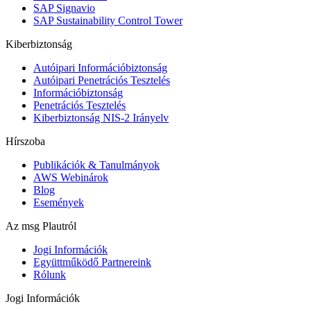
SAP Signavio
SAP Sustainability Control Tower
Kiberbiztonság
Autóipari Információbiztonság
Autóipari Penetrációs Tesztelés
Információbiztonság
Penetrációs Tesztelés
Kiberbiztonság NIS-2 Irányelv
Hírszoba
Publikációk & Tanulmányok
AWS Webinárok
Blog
Események
Az msg Plautról
Jogi Információk
Együttműködő Partnereink
Rólunk
Jogi Információk