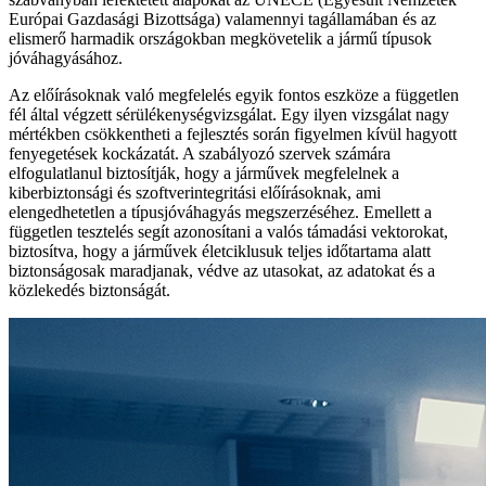
Európai Gazdasági Bizottsága) valamennyi tagállamában és az
elismerő harmadik országokban megkövetelik a jármű típusok
jóváhagyásához.
Az előírásoknak való megfelelés egyik fontos eszköze a független
fél által végzett sérülékenységvizsgálat. Egy ilyen vizsgálat nagy
mértékben csökkentheti a fejlesztés során figyelmen kívül hagyott
fenyegetések kockázatát. A szabályozó szervek számára
elfogulatlanul biztosítják, hogy a járművek megfelelnek a
kiberbiztonsági és szoftverintegritási előírásoknak, ami
elengedhetetlen a típusjóváhagyás megszerzéséhez. Emellett a
független tesztelés segít azonosítani a valós támadási vektorokat,
biztosítva, hogy a járművek életciklusuk teljes időtartama alatt
biztonságosak maradjanak, védve az utasokat, az adatokat és a
közlekedés biztonságát.