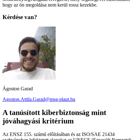
hogy az ön megoldása nem kerül rossz kezekbe.
Kérdése van?
Ágoston Garad
Agoston.Attila.Garad@msg-plaut.hu
A tanúsított kiberbiztonság mint
jóváhagyási kritérium
Az ENSZ 155. számú előírásában és az ISO/SAE 21434
szabványban lefektetett alapokat az UNECE (Egyesült Nemzetek