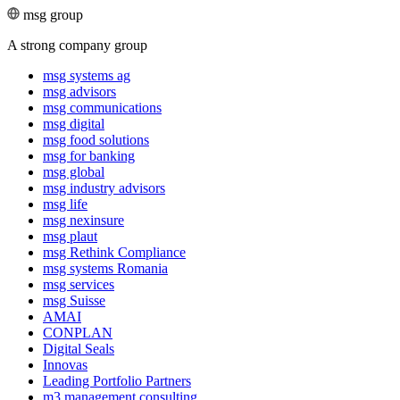
msg group
A strong company group
msg systems ag
msg advisors
msg commu­ni­ca­tions
msg digital
msg food solutions
msg for banking
msg global
msg industry advisors
msg life
msg nexinsure
msg plaut
msg Rethink Compli­ance
msg systems Romania
msg services
msg Suisse
AMAI
CONPLAN
Digital Seals
Innovas
Leading Port­folio Partners
m3 manage­ment consul­ting