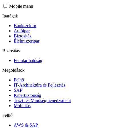
Mobile menu
Iparágak
Bankszektor
Autóipar
Biztosítás
Élelmiszeripar
Biztosítás
Fenntarthatóság
Megoldások
Felhő
IT-Architektúra és Fejlesztés
SAP
Kiberbiztonság
Teszt- és Minőségmenedzsment
Mobilitás
Felhő
AWS & SAP