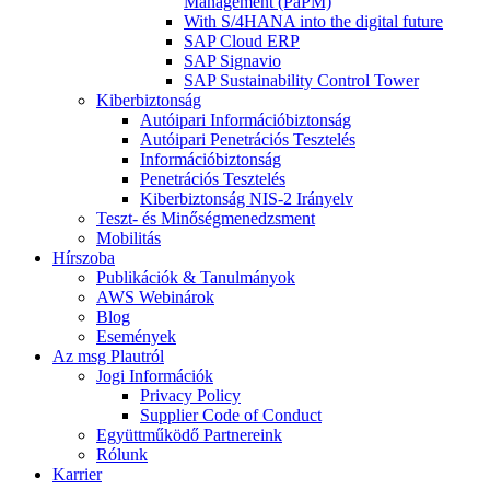
Management (PaPM)
With S/4HANA into the digital future
SAP Cloud ERP
SAP Signavio
SAP Sustainability Control Tower
Kiberbiztonság
Autóipari Információbiztonság
Autóipari Penetrációs Tesztelés
Információbiztonság
Penetrációs Tesztelés
Kiberbiztonság NIS-2 Irányelv
Teszt- és Minőségmenedzsment
Mobilitás
Hírszoba
Publikációk & Tanulmányok
AWS Webinárok
Blog
Események
Az msg Plautról
Jogi Információk
Privacy Policy
Supplier Code of Conduct
Együttműködő Partnereink
Rólunk
Karrier