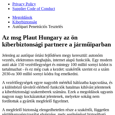
Privacy Policy
Supplier Code of Conduct
Megoldások
Kiberbiztonság
Autóipari Penetrációs Tesztelés
Az msg Plaut Hungary az ön
kiberbiztonsági partnere a járműiparban
Jelenleg az autóipar óriási fejlődésen megy keresztül: autonóm
vezetés, elektromos meghajtás, internet alapú funkciók. Egy modern
autó akár 150 vezérlőegységet és mintegy 100 millió sornyi kódot is
tartalmazhat - és ez még csak a kezdet: szakértők szerint ez a szám
2030-ra 300 millió sornyi kódra fog emelkedni.
A vezérlőegységek egyre nagyobb mértékű hálózatba kapcsolása, és
a különböző távolról elérhető funkciók hatalmas kihívást jelentenek
a kiberbiztonsági szakemberek számára. Ezek a megoldások ugyanis
nagyon nagy kockázatokat jelentenek, melyekre sokáig nem
fordítottak a gyártók megfelelő figyelmet.
A megfelelő biztonság elengedhetetlen része a szakértői, független
sérülékenységvizsgálat elvégzése, mely segítségével biztosítható,