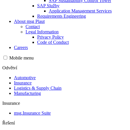
SAP Sustainability Control Tower
SAP Služby
Application Management Services
Requirements Engineering
About msg Plaut
Contact
Legal Information
Privacy Policy
Code of Conduct
Careers
Mobile menu
Odvětví
Automotive
Insurance
Logistics & Supply Chain
Manufacturing
Insurance
msg.Insurance Suite
Řešení