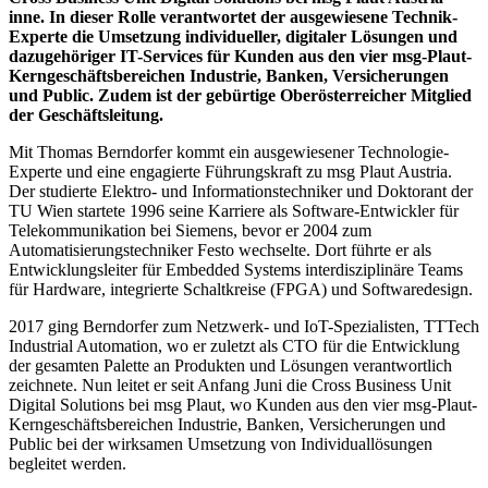
inne. In dieser Rolle verantwortet der ausgewiesene Technik-
Experte die Umsetzung individueller, digitaler Lösungen und
dazugehöriger IT-Services für Kunden aus den vier msg-Plaut-
Kerngeschäftsbereichen Industrie, Banken, Versicherungen
und Public. Zudem ist der gebürtige Oberösterreicher Mitglied
der Geschäftsleitung.
Mit Thomas Berndorfer kommt ein ausgewiesener Technologie-
Experte und eine engagierte Führungskraft zu msg Plaut Austria.
Der studierte Elektro- und Informationstechniker und Doktorant der
TU Wien startete 1996 seine Karriere als Software-Entwickler für
Telekommunikation bei Siemens, bevor er 2004 zum
Automatisierungstechniker Festo wechselte. Dort führte er als
Entwicklungsleiter für Embedded Systems interdisziplinäre Teams
für Hardware, integrierte Schaltkreise (FPGA) und Softwaredesign.
2017 ging Berndorfer zum Netzwerk- und IoT-Spezialisten, TTTech
Industrial Automation, wo er zuletzt als CTO für die Entwicklung
der gesamten Palette an Produkten und Lösungen verantwortlich
zeichnete. Nun leitet er seit Anfang Juni die Cross Business Unit
Digital Solutions bei msg Plaut, wo Kunden aus den vier msg-Plaut-
Kerngeschäftsbereichen Industrie, Banken, Versicherungen und
Public bei der wirksamen Umsetzung von Individuallösungen
begleitet werden.