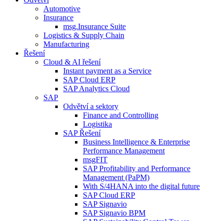
Automotive
Insurance
msg.Insurance Suite
Logistics & Supply Chain
Manufacturing
Řešení
Cloud & AI řešení
Instant payment as a Service
SAP Cloud ERP
SAP Analytics Cloud
SAP
Odvětví a sektory
Finance and Controlling
Logistika
SAP Řešení
Business Intelligence & Enterprise
Performance Management
msgFIT
SAP Profitability and Performance
Management (PaPM)
With S/4HANA into the digital future
SAP Cloud ERP
SAP Signavio
SAP Signavio BPM