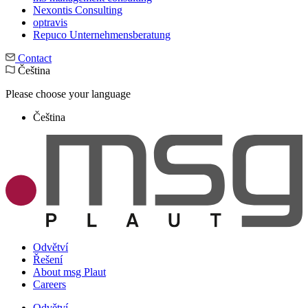
Nexontis Consulting
optravis
Repuco Unternehmensberatung
Contact
Čeština
Please choose your language
Čeština
Odvětví
Řešení
About msg Plaut
Careers
Odvětví