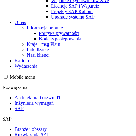
Wsparcie użytkowników SAP
Licencje SAP i Wsparcie
Projekty SAP Rollout
Upgrade systemu SAP
O nas
Informacje prawne
Polityka prywatności
Kodeks postępowania
Kraje - msg Plaut
Lokalizacje
Nasi klienci
Kariera
Wydarzenia
Mobile menu
Rozwiązania
Architektura i rozwój IT
Inżynieria wymagań
SAP
SAP
Branże i obszary
Rozwiązania SAP