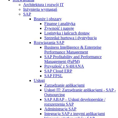
Architektura i rozwój IT
Inżynieria wymagań
SAP
Branże i obszary
Finanse i analityka
Żywność i napoje
Logistyka i łańcuch dostaw
Sprzedaż hurtowa i dystrybucja
Rozwiązania SAP
Business Intelligence & Enterprise
Performance Management
SAP Profitability and Performance
Management (PaPM)
Przyszłość z S/4HANA
SAP Cloud ERP
SAP FPSL
Usługi
Zarządzanie aplikacjami
Usługi IT: Zarządzanie aplikacjami - SAP -
Outsourcing
SAP ABAP – Usługi developerskie /
rozszerzenia SAP
Administracja SAP
Integracja SAP z innymi aplikacjami