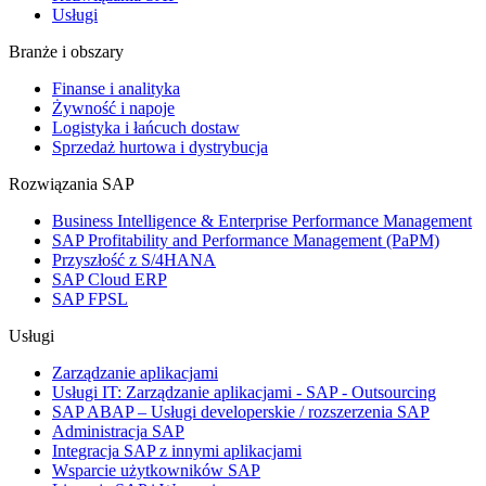
Usługi
Branże i obszary
Finanse i analityka
Żywność i napoje
Logistyka i łańcuch dostaw
Sprzedaż hurtowa i dystrybucja
Rozwiązania SAP
Business Intelligence & Enterprise Performance Management
SAP Profitability and Performance Management (PaPM)
Przyszłość z S/4HANA
SAP Cloud ERP
SAP FPSL
Usługi
Zarządzanie aplikacjami
Usługi IT: Zarządzanie aplikacjami - SAP - Outsourcing
SAP ABAP – Usługi developerskie / rozszerzenia SAP
Administracja SAP
Integracja SAP z innymi aplikacjami
Wsparcie użytkowników SAP