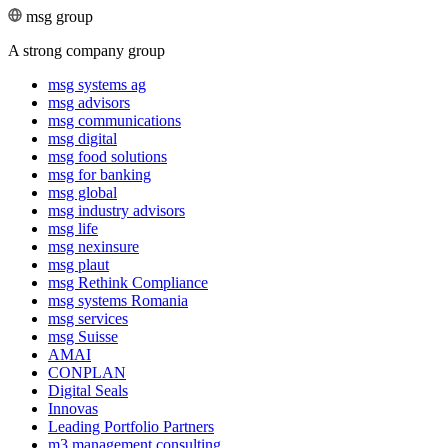
msg group
A strong company group
msg systems ag
msg advisors
msg commu­ni­ca­tions
msg digital
msg food solutions
msg for banking
msg global
msg industry advisors
msg life
msg nexinsure
msg plaut
msg Rethink Compli­ance
msg systems Romania
msg services
msg Suisse
AMAI
CONPLAN
Digital Seals
Innovas
Leading Port­folio Partners
m3 manage­ment consul­ting