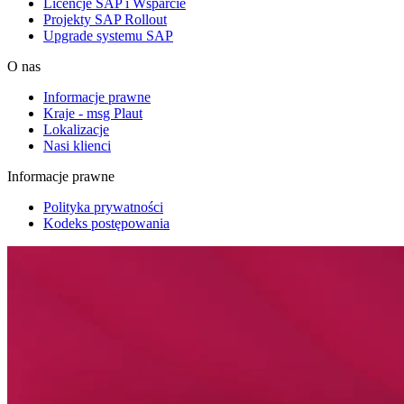
Licencje SAP i Wsparcie
Projekty SAP Rollout
Upgrade systemu SAP
O nas
Informacje prawne
Kraje - msg Plaut
Lokalizacje
Nasi klienci
Informacje prawne
Polityka prywatności
Kodeks postępowania