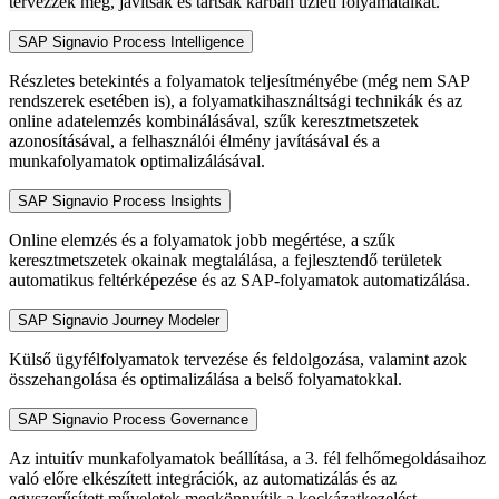
tervezzék meg, javítsák és tartsák karban üzleti folyamataikat.
SAP Signavio Process Intelligence
Részletes betekintés a folyamatok teljesítményébe (még nem SAP
rendszerek esetében is), a folyamatkihasználtsági technikák és az
online adatelemzés kombinálásával, szűk keresztmetszetek
azonosításával, a felhasználói élmény javításával és a
munkafolyamatok optimalizálásával.
SAP Signavio Process Insights
Online elemzés és a folyamatok jobb megértése, a szűk
keresztmetszetek okainak megtalálása, a fejlesztendő területek
automatikus feltérképezése és az SAP-folyamatok automatizálása.
SAP Signavio Journey Modeler
Külső ügyfélfolyamatok tervezése és feldolgozása, valamint azok
összehangolása és optimalizálása a belső folyamatokkal.
SAP Signavio Process Governance
Az intuitív munkafolyamatok beállítása, a 3. fél felhőmegoldásaihoz
való előre elkészített integrációk, az automatizálás és az
egyszerűsített műveletek megkönnyítik a kockázatkezelést,