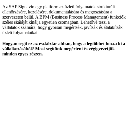
Az SAP Signavio egy platform az üzleti folyamatok strukturált
ellenőrzésére, kezelésére, dokumentálására és megosztására a
szervezeten belül. A BPM (Business Process Management) funkciók
széles skáláját kínálja egyetlen csomagban. Lehetővé teszi a
vállalatok számára, hogy gyorsan megértsék, javítsák és átalakítsák
üzleti folyamataikat.
Hogyan segít ez az eszköztár abban, hogy a legtöbbet hozza ki a
vállalkozásából? Most segítünk megérteni és végigvezetjük
minden egyes részen.