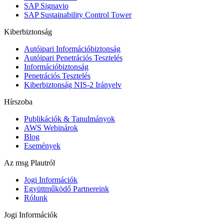
SAP Signavio
SAP Sustainability Control Tower
Kiberbiztonság
Autóipari Információbiztonság
Autóipari Penetrációs Tesztelés
Információbiztonság
Penetrációs Tesztelés
Kiberbiztonság NIS-2 Irányelv
Hírszoba
Publikációk & Tanulmányok
AWS Webinárok
Blog
Események
Az msg Plautról
Jogi Információk
Együttműködő Partnereink
Rólunk
Jogi Információk