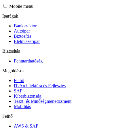
Mobile menu
Iparágak
Bankszektor
Autóipar
Biztosítás
Élelmiszeripar
Biztosítás
Fenntarthatóság
Megoldások
Felhő
IT-Architektúra és Fejlesztés
SAP
Kiberbiztonság
Teszt- és Minőségmenedzsment
Mobilitás
Felhő
AWS & SAP