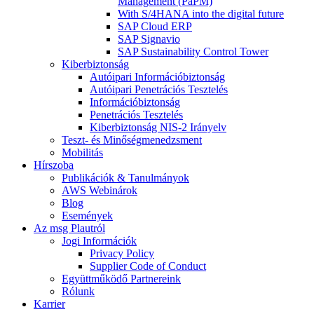
Management (PaPM)
With S/4HANA into the digital future
SAP Cloud ERP
SAP Signavio
SAP Sustainability Control Tower
Kiberbiztonság
Autóipari Információbiztonság
Autóipari Penetrációs Tesztelés
Információbiztonság
Penetrációs Tesztelés
Kiberbiztonság NIS-2 Irányelv
Teszt- és Minőségmenedzsment
Mobilitás
Hírszoba
Publikációk & Tanulmányok
AWS Webinárok
Blog
Események
Az msg Plautról
Jogi Információk
Privacy Policy
Supplier Code of Conduct
Együttműködő Partnereink
Rólunk
Karrier