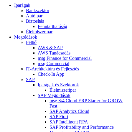
Iparágak
Bankszektor
Autóipar
Biztosítás
Fenntarthatóság
Élelmiszeripar
Megoldások
Felhő
AWS & SAP
AWS Tanácsadás
msg.Finance for Commercial
msg.Commercial
IT-Architektúra és Fejlesztés
Check-In App
SAP
Iparágak és Szektorok
Élelmiszeripar
SAP Megoldások
msg.S/4 Cloud ERP Starter for GROW
Fast
SAP Analytics Cloud
SAP Fiori
SAP Intelligent RPA
SAP Profitability and Performance