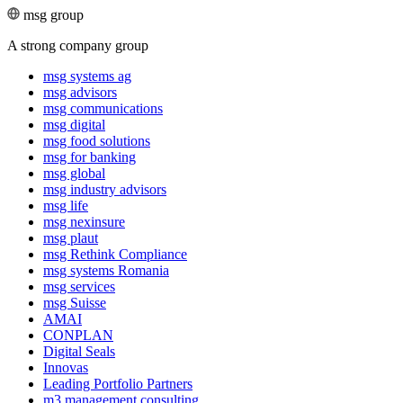
msg group
A strong company group
msg systems ag
msg advisors
msg commu­ni­ca­tions
msg digital
msg food solutions
msg for banking
msg global
msg industry advisors
msg life
msg nexinsure
msg plaut
msg Rethink Compli­ance
msg systems Romania
msg services
msg Suisse
AMAI
CONPLAN
Digital Seals
Innovas
Leading Port­folio Partners
m3 manage­ment consul­ting