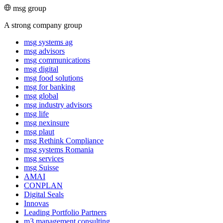
msg group
A strong company group
msg systems ag
msg advisors
msg commu­ni­ca­tions
msg digital
msg food solutions
msg for banking
msg global
msg industry advisors
msg life
msg nexinsure
msg plaut
msg Rethink Compli­ance
msg systems Romania
msg services
msg Suisse
AMAI
CONPLAN
Digital Seals
Innovas
Leading Port­folio Partners
m3 manage­ment consul­ting