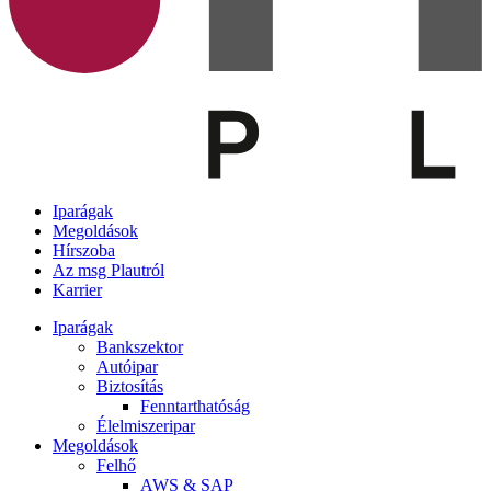
Iparágak
Megoldások
Hírszoba
Az msg Plautról
Karrier
Iparágak
Bankszektor
Autóipar
Biztosítás
Fenntarthatóság
Élelmiszeripar
Megoldások
Felhő
AWS & SAP