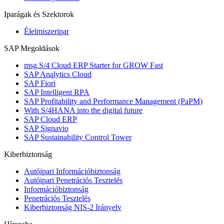
Iparágak és Szektorok
Élelmiszeripar
SAP Megoldások
msg.S/4 Cloud ERP Starter for GROW Fast
SAP Analytics Cloud
SAP Fiori
SAP Intelligent RPA
SAP Profitability and Performance Management (PaPM)
With S/4HANA into the digital future
SAP Cloud ERP
SAP Signavio
SAP Sustainability Control Tower
Kiberbiztonság
Autóipari Információbiztonság
Autóipari Penetrációs Tesztelés
Információbiztonság
Penetrációs Tesztelés
Kiberbiztonság NIS-2 Irányelv