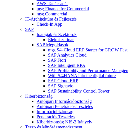
AWS Tanácsadás
msg.Finance for Commercial
msg.Commercial
IT-Architektúra és Fejlesztés
Check-In App
SAP
Iparágak és Szektorok
Élelmiszeripar
SAP Megoldások
msg.S/4 Cloud ERP Starter for GROW Fast
SAP Analytics Cloud
SAP Fiori
SAP Intelligent RPA
SAP Profitability and Performance Manage
With S/4HANA into the digital future
SAP Cloud ERP
SAP Signavio
SAP Sustainability Control Tower
Kiberbiztonság
Autóipari Információbiztonság
Autóipari Penetrációs Tesztelés
Információbiztonság
Penetrációs Tesztelés
Kiberbiztonság NIS-2 Irányelv
Teszt- és Minőségmenedzsment