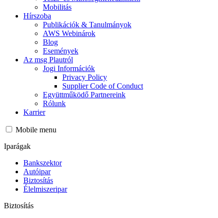
Mobilitás
Hírszoba
Publikációk & Tanulmányok
AWS Webinárok
Blog
Események
Az msg Plautról
Jogi Információk
Privacy Policy
Supplier Code of Conduct
Együttműködő Partnereink
Rólunk
Karrier
Mobile menu
Iparágak
Bankszektor
Autóipar
Biztosítás
Élelmiszeripar
Biztosítás