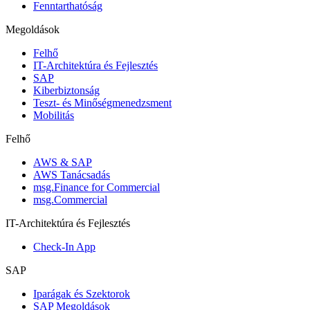
Fenntarthatóság
Megoldások
Felhő
IT-Architektúra és Fejlesztés
SAP
Kiberbiztonság
Teszt- és Minőségmenedzsment
Mobilitás
Felhő
AWS & SAP
AWS Tanácsadás
msg.Finance for Commercial
msg.Commercial
IT-Architektúra és Fejlesztés
Check-In App
SAP
Iparágak és Szektorok
SAP Megoldások